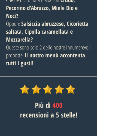
Che ne dici di una Piada con
Crudo,
Pecorino d'Abruzzo, Miele Bio e
Noci?
Oppure
Salsiccia abruzzese, Cicorietta
saltata, Cipolla caramellata e
Mozzarella?
Queste sono solo 2 delle nostre innumerevoli
proposte:
il nostro menù accontenta
tutti i gusti!
Più di
400
recensioni a 5 stelle!