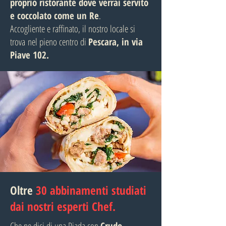
proprio ristorante dove verrai servito
e coccolato come un Re
.
Accogliente e raffinato, il nostro locale si
trova
nel pieno centro di
Pescara, in via
Piave 102.
Oltre
30 abbinamenti studiati
dai nostri esperti Chef.