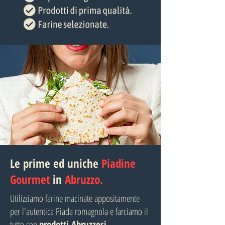
Le prime ed uniche
Piadine
Gourmet
in
Abruzzo.
Utilizziamo farine macinate appositamente
per l'autentica Piada romagnola e farciamo il
tutto con
prodotti Abruzzesi